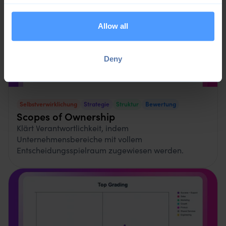
Allow all
Deny
Selbstverwirklichung
Strategie
Struktur
Bewertung
Scopes of Ownership
Klärt Verantwortlichkeit, indem
Unternehmensbereiche mit vollem
Entscheidungsspielraum zugewiesen werden.