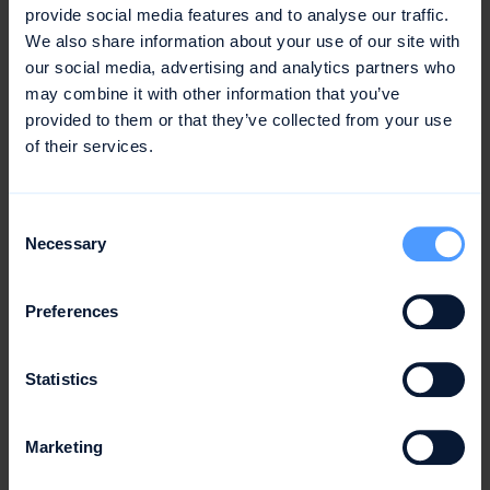
effektive und inspirierende Zusammenarbeit
provide social media features and to analyse our traffic.
fördern.
We also share information about your use of our site with
our social media, advertising and analytics partners who
may combine it with other information that you’ve
provided to them or that they’ve collected from your use
of their services.
Consent
Necessary
Selection
Preferences
Strategie
Struktur
Sinnempfinden
Strategy Map
Visualisiert die Verbindung von
Statistics
Unternehmensmission bis zu den quartalsweisen
Teamzielen auf einer Seite.
Marketing