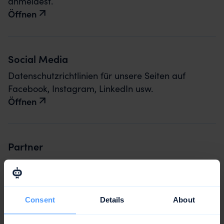
anmeldest.
Öffnen
Social Media
Datenschutzrichtlinien für unsere Seiten auf
Facebook, Instagram, LinkedIn usw.
Öffnen
Partner
Gilt, wenn du uns als awork Partner unterstützt.
Öffnen
Consent
Details
About
Bewerbungen