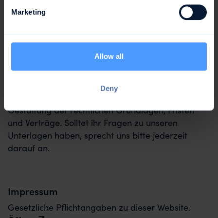
Marketing
Rechtliche
Erklärungen & Verträge
Allow all
Grundlagen
🔎
Deny
Zu awork gehört die einfache und übersichtliche
Gestaltung der rechtlichen Grundlagen, Fristen
und Verträge. Solltet ihr Fragen zu unseren
Unterlagen haben, sprecht uns bitte jederzeit
darauf an.
Impressum
Gesetzliche Pflichtangaben zu dieser Website.