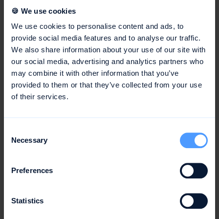
Gilt, wenn du dich auf einen Job bei uns bewirbst.
🍪 We use cookies
Öffnen
We use cookies to personalise content and ads, to
provide social media features and to analyse our traffic.
We also share information about your use of our site with
our social media, advertising and analytics partners who
Marktforschung
may combine it with other information that you’ve
Gilt, wenn du an unseren Usability-Tests
provided to them or that they’ve collected from your use
teilnimmst.
of their services.
Öffnen
Consent
Necessary
Selection
Kontaktformulare
Gilt, wenn du uns kontaktierst und einen Termin mit
Preferences
uns vereinbarst.
Öffnen
Statistics