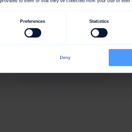
 provided to them or that they’ve collected from your use of their
Updates
aktuell
Proaktive Projektleitung.
Preferences
Statistics
Deadlines
gehalten
Ergebnisse abgeliefert.
Deny
ms
lieben awork.