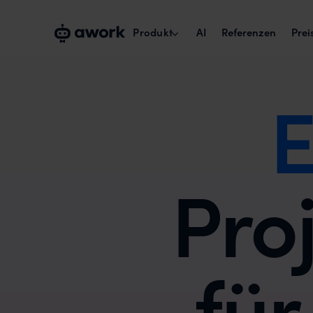
Produkt
AI
Referenzen
Prei
E
Kapazitätsplanung
Echte Verfügbarkeit verplanen.
Projektmanagement
Projekte über Teams umsetzen.
Pro
Zeiterfassung & Reports
Billability maximieren.
Collaborate with externals
für
Kunden und Freelancer einbinden.