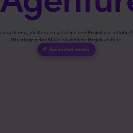
genturteams, die Kunden glücklich und Projekte profitabel 
Mit integrierter AI
für effizientere Projektabläufe.
Kostenfrei testen
Projekt-Umsetzung
Setzt parallele
Zeiten
Projektpläne
Auslastung
Kunden
im Tagesgeschäft um.
Lisa
Philipp
Carla
Daniel
Projektlei
Manage
Kreatio
Kunde