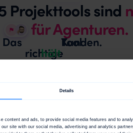
5 Projekttools sind
n
für Agenturen.
Das
Kunden.
Tool
richtige
hält
Kapazität
unklar
Teams konstant überlastet.
Updates
fehlen
Details
Probleme bleiben unerkannt.
Deadlines
verpasst
Gelöst mit
Kundenprojekte scheitern.
e content and ads, to provide social media features and to analy
Kapazität
klar
 our site with our social media, advertising and analytics partn
Auslastung optimiert.