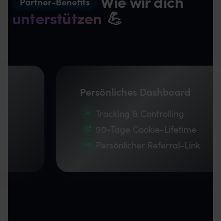
Wie wir dich
Partner-Benefits
unterstützen
💪
Persönliches Dashboard
Tracking & Controlling
90-Tage Cookie-Lifetime
Persönlicher Referral-Link