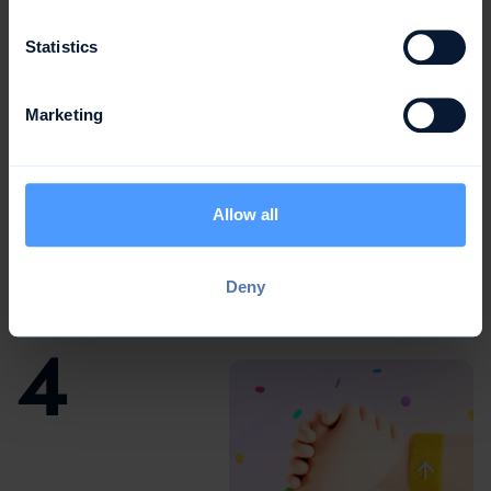
Statistics
Marketing
Erstelle deine awork
Produkte
Allow all
Baue dein einzigartiges Partnerangebot: Erstelle
Tutorials, integriere awork in deine Beratungsprojekte
oder baue individuelle Integrationen.
Deny
4