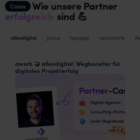
Wie unsere Partner
Cases
erfolgreich
sind 💪
allesdigital
Junico
hppyppl
saasmetrix
A
awork 🤝 allesdigital: Wegbereiter für
digitalen Projekterfolg