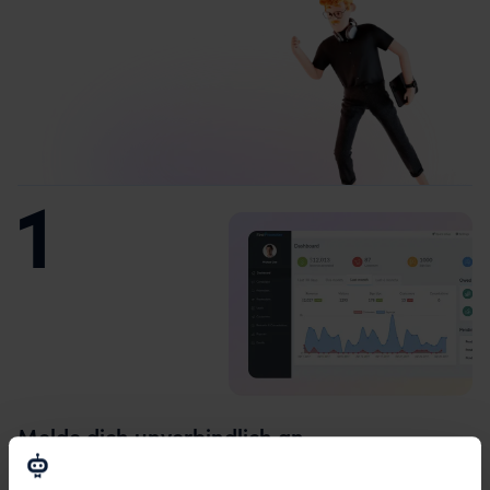
1
Melde dich unverbindlich an
Melde dich
kostenlos in unserem Partnerportal an
, um