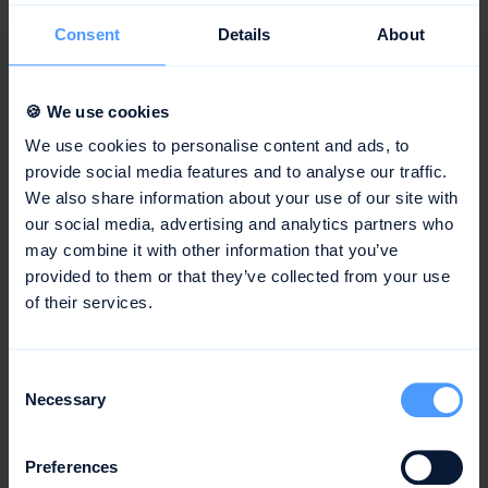
Zugang zu deinem Dashboard zu erhalten.
Consent
Details
About
2
🍪 We use cookies
We use cookies to personalise content and ads, to
provide social media features and to analyse our traffic.
We also share information about your use of our site with
our social media, advertising and analytics partners who
may combine it with other information that you’ve
provided to them or that they’ve collected from your use
Zugang zu Content & Community
of their services.
Erhalte Zugang zu unseren Marketingmaterialien,
deinen Partner-Link und tritt unserer Slack Community
Consent
bei.
Necessary
Selection
3
Preferences