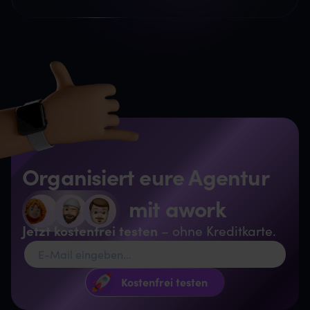
Organisiert eure Agentur
mit awork
Jetzt kostenfrei testen
– ohne Kreditkarte.