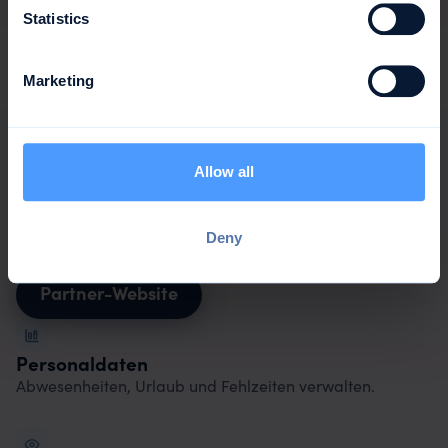
Statistics
Marketing
Mehr erfahren
Allow all
über MOCO
MOCO ist eine schlanke Agentursoftware für
Projektabrechnung, Zeiterfassung und kaufmännische
Deny
Auswertungen.
Partner-Website
Personaldaten
Abwesenheiten, Urlaub und Fehlzeiten verwalten.