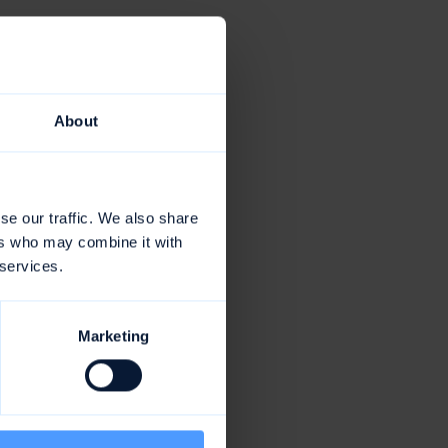
ick
dere bei
About
tig
se our traffic. We also share
iedenen
ers who may combine it with
er
 services.
d, desto
erden.
Marketing
eines