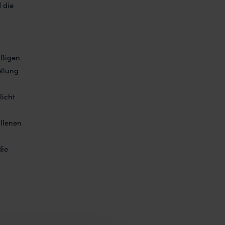
 die
äßigen
ellung
licht
allenen
die