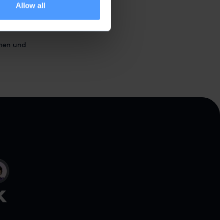
d des
Allow all
Es gibt
emen und
k