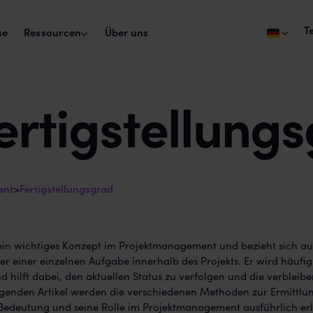
T
Ressourcen
se
Über uns
Studien
Info
ertigstellung
AI Chat
MCP 
Agency Happiness Report
Ersetzt eure LLM Lizenzen
AI-Zug
Jedes Jahr befragen wir die Agenturbranche
Agen
Job glücklich macht.
Agent
AI Agents
Soon
Inte
Events
Gebaut für Agentur-Cases
Verknü
Agency Happiness Club
Pro
ent
>
Fertigstellungsgrad
AI Kontext & Docs
Eventreihe zu Arbeitsglück und Teamarbeit 
Woran
Agenturen.
Für Agentur, Kunde, Brand
t ein wichtiges Konzept im Projektmanagement und bezieht sich au
der einer einzelnen Aufgabe innerhalb des Projekts. Er wird häufig
 hilft dabei, den aktuellen Status zu verfolgen und die verbleib
lgenden Artikel werden die verschiedenen Methoden zur Ermittlu
e Bedeutung und seine Rolle im Projektmanagement ausführlich erl