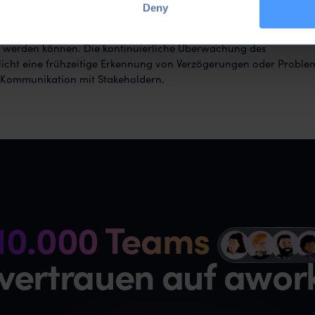
en Aufgabe in Prozent darstellt. Er dient dazu, den aktuellen Stan
Deny
tellen und die verbleibende Arbeit besser einschätzen zu können. 
Ermittlung des Fertigstellungsgrads, die je nach Projekt und
werden können. Die kontinuierliche Überwachung des
licht eine frühzeitige Erkennung von Verzögerungen oder Probl
e Kommunikation mit Stakeholdern.
10.000 Teams
z
vertrauen auf awor