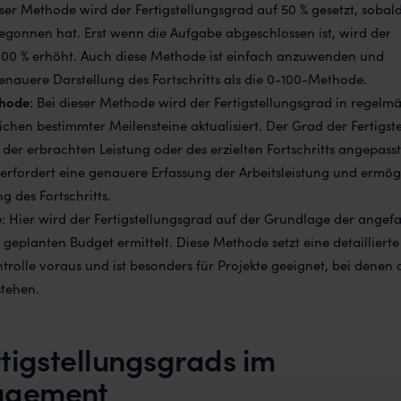
eser Methode wird der Fertigstellungsgrad auf 50 % gesetzt, sobald
egonnen hat. Erst wenn die Aufgabe abgeschlossen ist, wird der
 100 % erhöht. Auch diese Methode ist einfach anzuwenden und
enauere Darstellung des Fortschritts als die 0-100-Methode.
thode
: Bei dieser Methode wird der Fertigstellungsgrad in regelm
chen bestimmter Meilensteine aktualisiert. Der Grad der Fertigst
der erbrachten Leistung oder des erzielten Fortschritts angepasst
rfordert eine genauere Erfassung der Arbeitsleistung und ermög
g des Fortschritts.
e
: Hier wird der Fertigstellungsgrad auf der Grundlage der angef
geplanten Budget ermittelt. Diese Methode setzt eine detaillierte
rolle voraus und ist besonders für Projekte geeignet, bei denen 
stehen.
rtigstellungsgrads im
agement