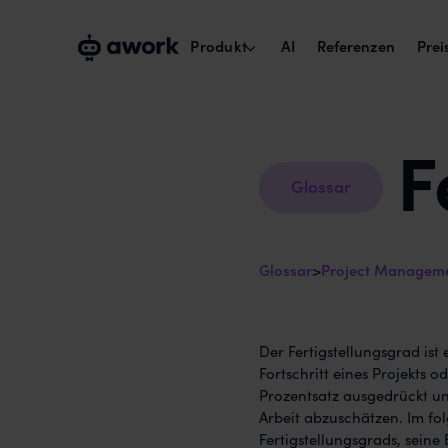
Produkt
AI
Referenzen
Prei
F
Kapazitätsplanung
Echte Verfügbarkeit verplanen.
Glossar
Projektmanagement
Projekte über Teams umsetzen.
Glossar
>
Project Managem
Zeiterfassung & Reports
Billability maximieren.
Collaborate with externals
Der Fertigstellungsgrad is
Kunden und Freelancer einbinden.
Fortschritt eines Projekts o
Prozentsatz ausgedrückt und
Arbeit abzuschätzen. Im fo
Fertigstellungsgrads, sein