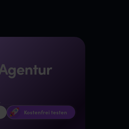
 Agentur
.