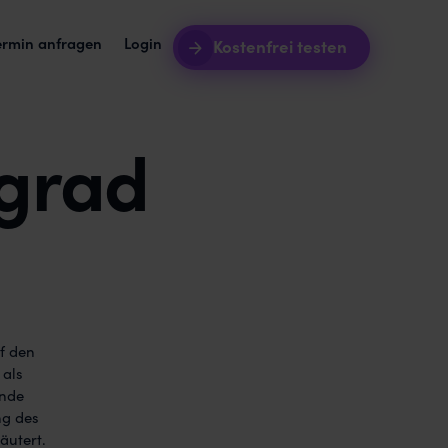
ermin anfragen
Login
Kostenfrei testen
sgrad
Server
Intro-Webinare
riff auf euren Toolstack.
Lernt awork noch besser kennen.
, was sie im
tursoftware + awork
Blog
urprozess aus einem Guss.
Updates und Best Practises.
grationen
Templates
pft awork mit euren Tools.
Werdet produktiver mit Vorlagen.
dukt-Roadmap
in
 wir gerade arbeiten.
f den
 als
ende
ng des
äutert.