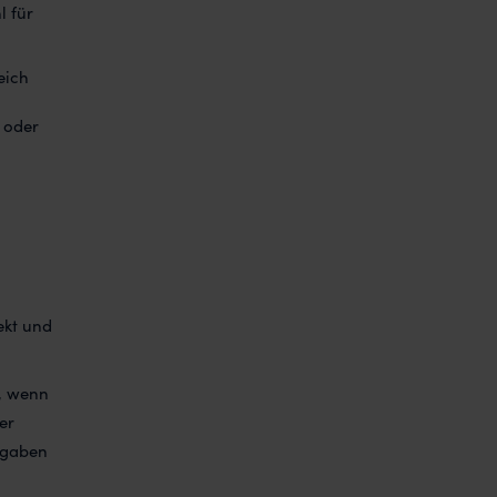
l für
eich
 oder
ekt und
:
t, wenn
er
fgaben