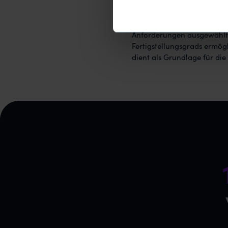
Projekts oder einer einzeln
Projekts transparent darzus
verschiedene Methoden zur 
Anforderungen ausgewählt 
Fertigstellungsgrads ermög
dient als Grundlage für di