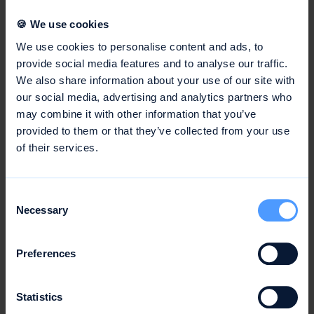
Einhaltung von Qualitätsanforderungen.
🍪 We use cookies
We use cookies to personalise content and ads, to
provide social media features and to analyse our traffic.
We also share information about your use of our site with
Fazit:
our social media, advertising and analytics partners who
may combine it with other information that you’ve
Die Projektsteuerung ist ein zentraler Bestandteil des
provided to them or that they’ve collected from your use
Projektmanagements
und entscheidend für den Erfolg
of their services.
von Projekten. Durch die gezielte Planung, Kontrolle und
Steuerung von Projekten können Projektziele erreicht,
Risiken minimiert und Ressourcen effizient genutzt
Consent
werden. Die Anwendung von geeigneten Methoden und
Necessary
Selection
Instrumenten unterstützt dabei, die Projektsteuerung
effektiv und effizient zu gestalten und den Projekterfolg
Preferences
sicherzustellen.
Statistics