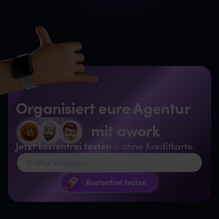
Organisiert eure Agentur
mit awork
Jetzt kostenfrei testen
– ohne Kreditkarte.