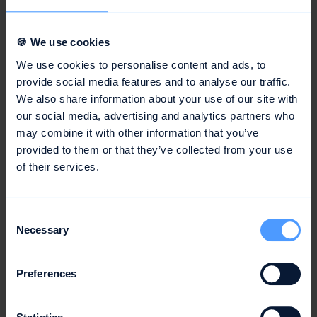
des Teammanagements. Dadurch können Erfolge und
Probleme identifiziert, Maßnahmen zur Verbesserung
eingeleitet und die Zielerreichung überprüft werden.
🍪 We use cookies
We use cookies to personalise content and ads, to
provide social media features and to analyse our traffic.
Fazit
We also share information about your use of our site with
our social media, advertising and analytics partners who
Teammanagement ist ein vielschichtiger und
may combine it with other information that you’ve
umfassender Prozess, der die erfolgreiche
provided to them or that they’ve collected from your use
Zusammenarbeit und Zielerreichung im Team
of their services.
gewährleistet. Gute Führungskräfte erkennen die
Bedeutung effektiven Teammanagements und setzen
entsprechende Strategien und Maßnahmen ein, um ihre
Consent
Teams zu unterstützen, zu fördern und zu motivieren.
Necessary
Selection
Dabei spielen Planung, Kommunikation,
Rollenverteilung, Konfliktmanagement,
Preferences
Teamentwicklung, Motivation, Entscheidungsfindung und
Kontrolle eine zentrale Rolle.