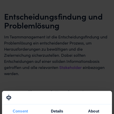
Entscheidungsfindung und
Problemlösung
Im Teammanagement ist die Entscheidungsfindung und
Problemlösung ein entscheidender Prozess, um
Herausforderungen zu bewältigen und die
Zielerreichung sicherzustellen. Dabei sollten
Entscheidungen auf einer soliden Informationsbasis
getroffen und alle relevanten
Stakeholder
einbezogen
werden.
Kontrolle und Evaluation
Die regelmäßige Kontrolle und Evaluation der
Teamarbeit und -leistung ist ein wichtiger Bestandteil
Consent
Details
About