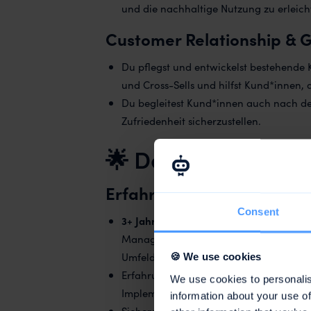
und die nachhaltige Nutzung zu erleich
Customer Relationship & Gr
Du pflegst und entwickelst bestehende 
und Cross-Sells und hilfst Kund*innen, 
Du begleitest Kund*innen auch nach d
Zufriedenheit sicherzustellen.
🌟 Dein Profil
Erfahrung
Consent
3+ Jahre Berufserfahrung
im Customer S
Management oder einer ähnlichen kunde
Umfeld
🍪 We use cookies
Erfahrung in der eigenständigen Durc
We use cookies to personalis
Implementierungsprojekten – von der P
information about your use of
Sicherer Umgang mit modernen
SaaS-T