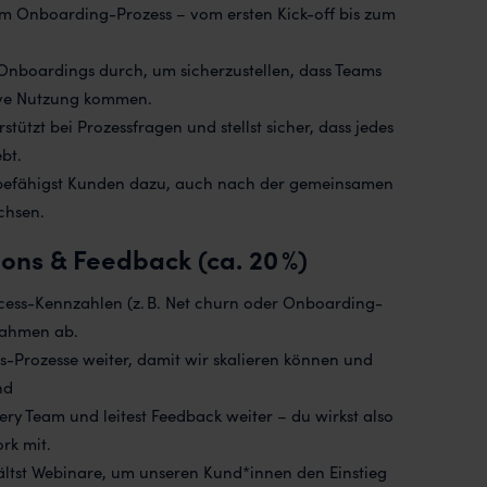
m Onboarding-Prozess – vom ersten Kick-off bis zum
e Onboardings durch, um sicherzustellen, dass Teams
tive Nutzung kommen.
rstützt bei Prozessfragen und stellst sicher, dass jedes
bt.
 befähigst Kunden dazu, auch nach der gemeinsamen
chsen.
ns & Feedback (ca. 20 %)
ess-Kennzahlen (z. B. Net churn oder Onboarding-
nahmen ab.
-Prozesse weiter, damit wir skalieren können und
nd
ry Team und leitest Feedback weiter – du wirkst also
rk mit.
hältst Webinare, um unseren Kund*innen den Einstieg