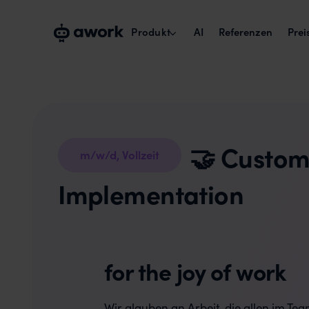
Produkt
AI
Referenzen
Prei
Kapazitätsplanung
Echte Verfügbarkeit verplanen.
Projektmanagement
🤝 Custom
m/w/d,
Vollzeit
Projekte über Teams umsetzen.
Implementation
Zeiterfassung & Reports
Billability maximieren.
for the joy of work
Wir glauben an Arbeit, die allen im Te