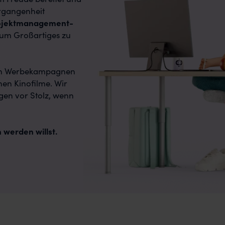
ergangenheit
ojektmanagement-
 um Großartiges zu
ten Werbekampagnen
hen Kinofilme. Wir
ugen vor Stolz, wenn
 werden willst.