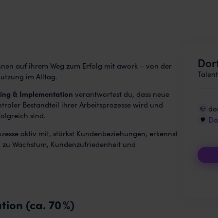
Dor
*innen auf ihrem Weg zum Erfolg mit awork – von der
Talent
utzung im Alltag.
ing & Implementation
verantwortest du, dass neue
raler Bestandteil ihrer Arbeitsprozesse wird und
do
📪
lgreich sind.
Da
🛡️
zesse aktiv mit, stärkst Kundenbeziehungen, erkennst
iv zu Wachstum, Kundenzufriedenheit und
on (ca. 70 %)