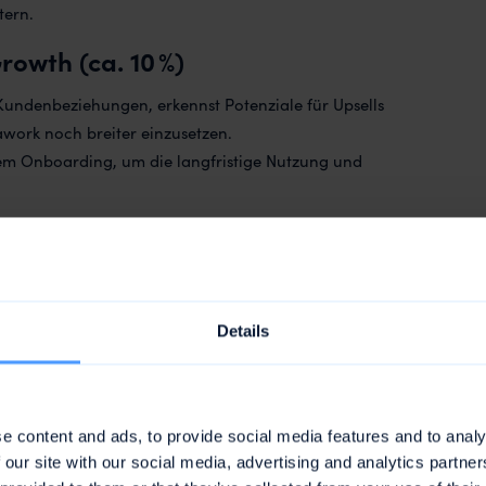
tern.
owth (ca. 10 %)
Kundenbeziehungen, erkennst Potenziale für Upsells
awork noch breiter einzusetzen.
em Onboarding, um die langfristige Nutzung und
Details
uccess, Implementierung, Account/Projekt
norientierten Rolle – idealerweise im B2B SaaS-
hführung von Onboardings oder
e content and ads, to provide social media features and to analy
lanung bis zum erfolgreichen Go-Live
 our site with our social media, advertising and analytics partn
ools
(z. B. HubSpot, Intercom, Metabase) oder die