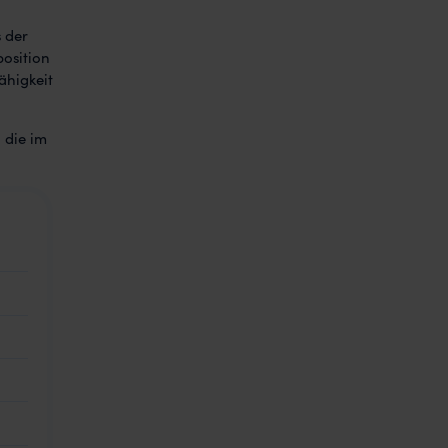
 der
position
ähigkeit
 die im