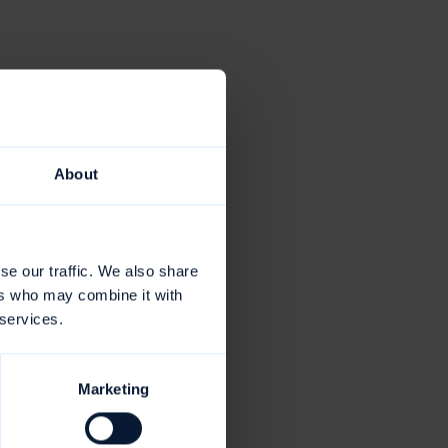
rzu
About
chen,
se our traffic. We also share
ers who may combine it with
 services.
iche
der
Marketing
g von