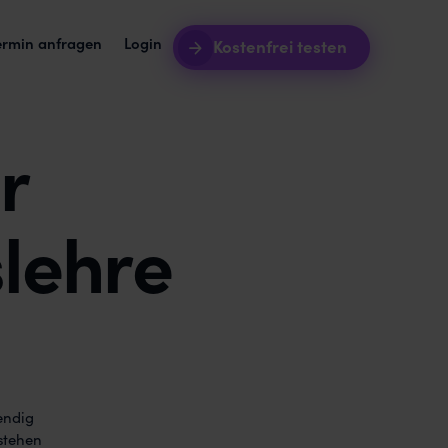
ermin anfragen
Login
Kostenfrei testen
r
tursoftware + awork
Intro-Webinare
urprozess aus einem Guss.
Lernt awork noch besser kennen.
, was sie im
grationen
Blog
pft awork mit euren Tools.
Updates und Best Practises.
slehre
dukt-Roadmap
Templates
 wir gerade arbeiten.
Werdet produktiver mit Vorlagen.
in
endig
stehen