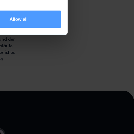
Allow all
und der
bläufe
r ist es
en