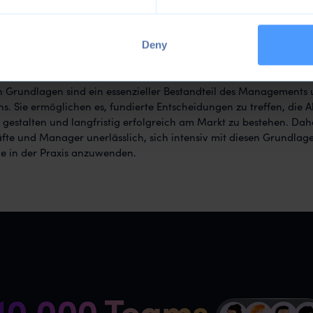
ungszusammenhängen.
Deny
en Grundlagen sind ein essenzieller Bestandteil des Managements 
. Sie ermöglichen es, fundierte Entscheidungen zu treffen, die A
gestalten und langfristig erfolgreich am Markt zu bestehen. Dahe
te und Manager unerlässlich, sich intensiv mit diesen Grundlag
e in der Praxis anzuwenden.
10.000 Teams
z