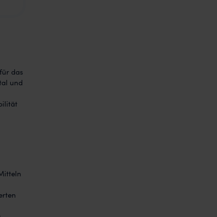
für das
tal und
ilität
Mitteln
erten
u