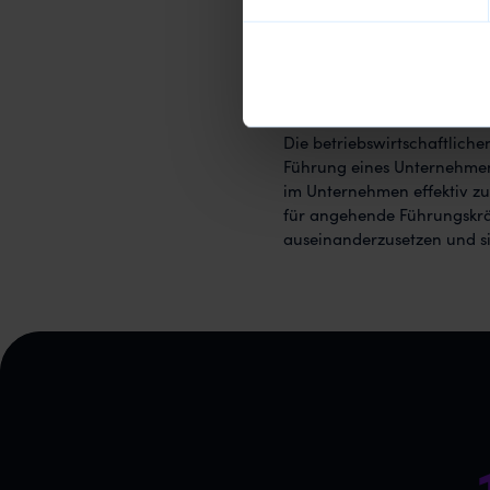
Erfolgsfaktoren und Wirk
Fazit
Die betriebswirtschaftlich
Führung eines Unternehmens
im Unternehmen effektiv zu 
für angehende Führungskräf
auseinanderzusetzen und si