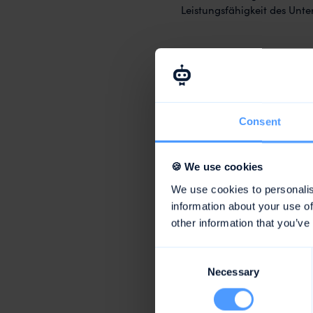
Leistungsfähigkeit des Unt
Controlling
Das Controlling dient der 
werden verschiedene Instru
Consent
Abweichungsanalysen eingese
die Wirtschaftlichkeit zu 
verbessern.
🍪 We use cookies
We use cookies to personalis
Rechnungsw
information about your use of
other information that you’ve
Das Rechnungswesen umfass
Kommunikation von finanzie
Consent
Finanzbuchhaltung, Kosten
Necessary
Selection
Dokumentation und Überwac
Kostenstrukturen und Kalku