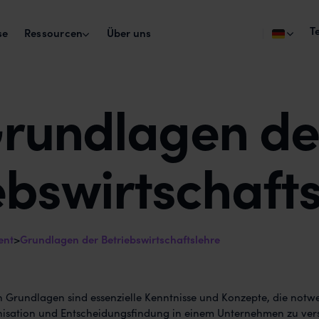
T
Ressourcen
se
Über uns
Studien
Info
rundlagen de
awork Connect
Agen
Agency Happiness Report
Kunden und Freelancer einbinden.
Agent
Jedes Jahr befragen wir die Agenturbranche
Inte
Job glücklich macht.
Verknü
awork Docs
ebswirtschaft
Pro
Events
Projektwissen an einem Ort.
Woran
Agency Happiness Club
Eventreihe zu Arbeitsglück und Teamarbeit 
Agenturen.
ent
>
Grundlagen der Betriebswirtschaftslehre
en Grundlagen sind essenzielle Kenntnisse und Konzepte, die notw
anisation und Entscheidungsfindung in einem Unternehmen zu ver