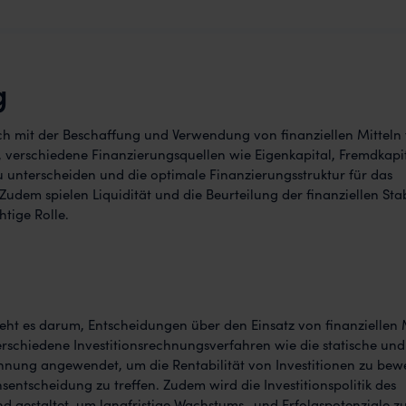
g
ich mit der Beschaffung und Verwendung von finanziellen Mitteln 
, verschiedene Finanzierungsquellen wie Eigenkapital, Fremdkapi
unterscheiden und die optimale Finanzierungsstruktur für das
udem spielen Liquidität und die Beurteilung der finanziellen Stab
tige Rolle.
geht es darum, Entscheidungen über den Einsatz von finanziellen 
erschiedene Investitionsrechnungsverfahren wie die statische und
hnung angewendet, um die Rentabilität von Investitionen zu bew
nsentscheidung zu treffen. Zudem wird die Investitionspolitik des
d gestaltet, um langfristige Wachstums- und Erfolgspotenziale z