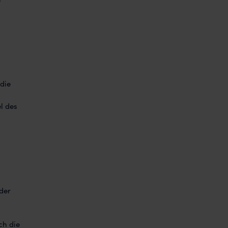
n
die
l des
der
ch die