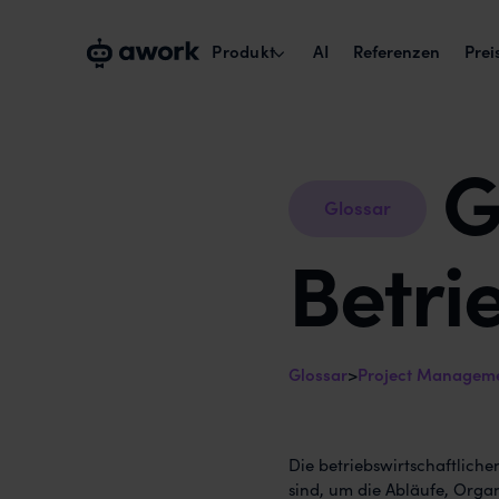
Produkt
AI
Referenzen
Prei
G
Kapazitätsplanung
Echte Verfügbarkeit verplanen.
Glossar
Projektmanagement
Betri
Projekte über Teams umsetzen.
Zeiterfassung & Reports
Billability maximieren.
Glossar
>
Project Managem
Die betriebswirtschaftlich
sind, um die Abläufe, Org