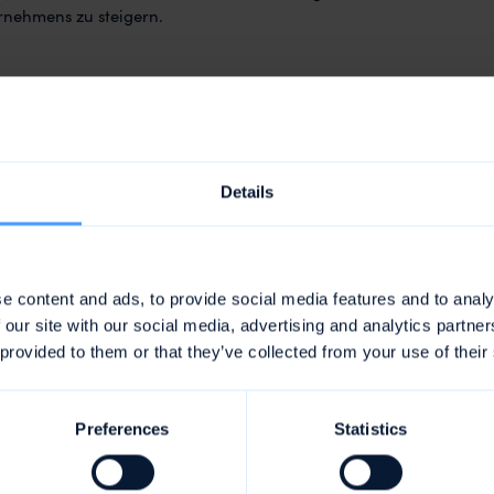
ernehmens zu steigern.
Planung, Steuerung und Kontrolle der Unternehmensprozesse. Hie
mente wie Budgetierung, Kennzahlen, Soll-Ist-Vergleiche und
Details
tzt. Ziel des Controllings ist es, die Unternehmensziele zu errei
sichern und die Entscheidungsgrundlagen für das Management zu
e content and ads, to provide social media features and to analy
esen
 our site with our social media, advertising and analytics partn
 provided to them or that they’ve collected from your use of their
t die Systematik der Erfassung, Verarbeitung, Auswertung und
llen Informationen im Unternehmen. Es gliedert sich in die Bere
rechnung und Leistungsrechnung. Die Finanzbuchhaltung dient 
Preferences
Statistics
hung der Geschäftsvorfälle, die Kostenrechnung der Ermittlun
lationsgrundlagen und die Leistungsrechnung der Analyse von