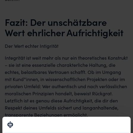
Fazit: Der unschätzbare
Wert ehrlicher Aufrichtigkeit
Der Wert echter Intigrität
Integrität ist weit mehr als nur ein theoretisches Konstrukt
– sie ist eine essenzielle charakterliche Haltung, die
echtes, belastbares Vertrauen schafft. Ob im Umgang
mit Kund*innen, in wissenschaftlichen Projekten oder im
privaten Umfeld: Wer authentisch und nach verlässlichen
moralischen Prinzipien handelt, beweist Rückgrat.
Letztlich ist es genau diese Aufrichtigkeit, die dir den
Respekt deines Umfelds sichert und langanhaltende,
transparente Beziehungen ermöglicht.