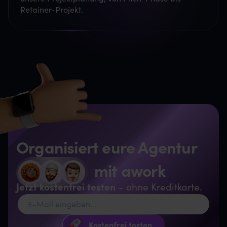
Retainer-Projekt.
Organisiert eure Agentur
mit awork
Jetzt kostenfrei testen
– ohne Kreditkarte.