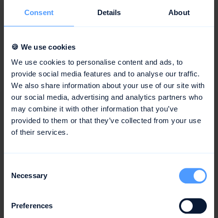
Consent
Details
About
Verwandte
Artikel
Weiterlesen
🍪 We use cookies
We use cookies to personalise content and ads, to
provide social media features and to analyse our traffic.
We also share information about your use of our site with
our social media, advertising and analytics partners who
may combine it with other information that you’ve
provided to them or that they’ve collected from your use
of their services.
Consent
Necessary
Selection
Work-Happiness
9 Praxis-Tipps: So machst du dein Team
Preferences
glücklich