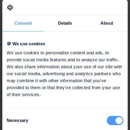
pro Quadratmeter) ermittelt und mit den jeweiligen
Mengen multipliziert, um die Gesamtkosten zu
berechnen.
Consent
Details
About
Kostensimulation:
Mithilfe von Simulationsverfahren
können verschiedene Szenarien durchgespielt und
deren Auswirkungen auf die Kosten analysiert
🍪 We use cookies
werden.
We use cookies to personalise content and ads, to
Controlling-Instrumente:
Zur Überwachung und
provide social media features and to analyse our traffic.
Kontrolle der Kosten können Controlling-Instrumente
We also share information about your use of our site with
our social media, advertising and analytics partners who
wie Budgets, Soll-Ist-Vergleiche oder Kennzahlen
may combine it with other information that you’ve
eingesetzt werden.
provided to them or that they’ve collected from your use
of their services.
Fazit
Consent
Die Kostenplanung ist ein wichtiger Bestandteil der
Necessary
Selection
Projektplanung und trägt maßgeblich zur