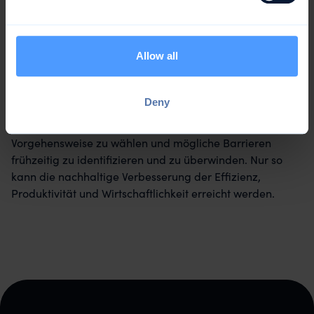
Fazit
Allow all
Optimierungspotenziale bieten Unternehmen die
Möglichkeit, ihre Prozesse, Produkte und
Dienstleistungen kontinuierlich zu verbessern und so ihre
Deny
Wettbewerbsfähigkeit zu stärken. Um diese Potenziale
erfolgreich zu nutzen, ist es wichtig, eine systematische
Vorgehensweise zu wählen und mögliche Barrieren
frühzeitig zu identifizieren und zu überwinden. Nur so
kann die nachhaltige Verbesserung der Effizienz,
Produktivität und Wirtschaftlichkeit erreicht werden.