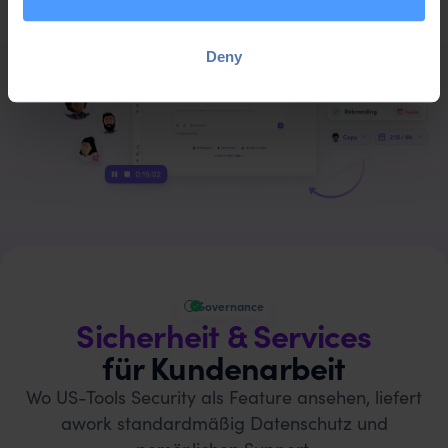
Deny
Governance
Sicherheit & Services
für Kundenarbeit
Wo US-Tools Security als Feature ansehen, liefert
awork standardmäßig Datenschutz und
persönlichen Support.