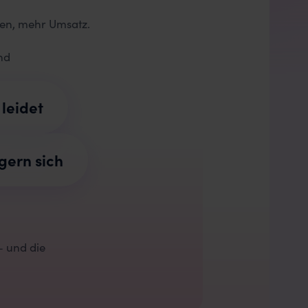
den, mehr Umsatz.
nd
leidet
gern sich
– und die