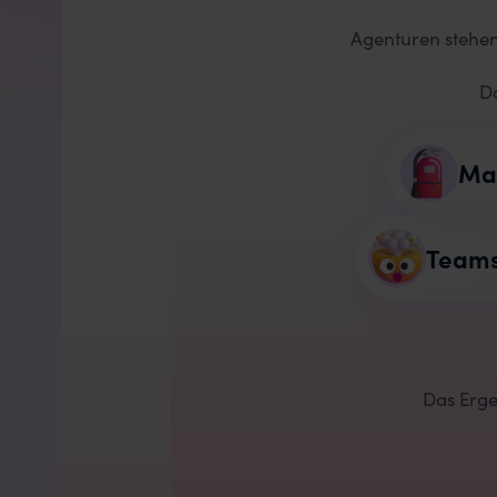
Agenturen stehen
D
Ma
Teams
Das Erge