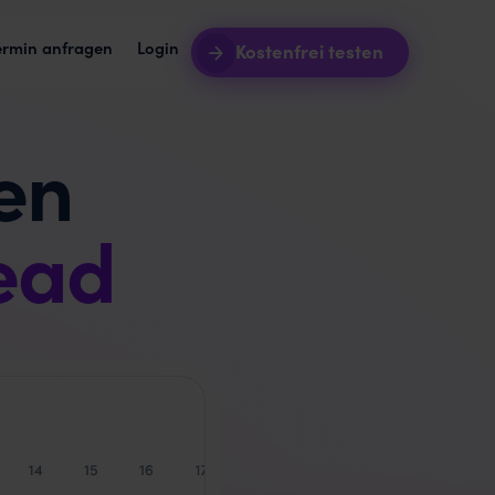
ermin anfragen
Login
Kostenfrei testen
en
Server
Intro-Webinare
riff auf euren Toolstack.
Lernt awork noch besser kennen.
, was sie im
tursoftware + awork
Blog
ead
urprozess aus einem Guss.
Updates und Best Practises.
grationen
Templates
pft awork mit euren Tools.
Werdet produktiver mit Vorlagen.
dukt-Roadmap
in
 wir gerade arbeiten.