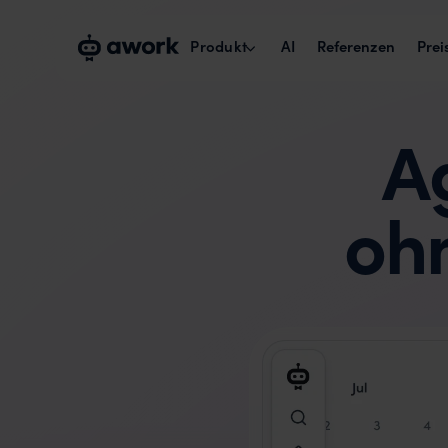
Produkt
AI
Referenzen
Prei
A
Kapazitätsplanung
Echte Verfügbarkeit verplanen.
oh
Projektmanagement
Projekte über Teams umsetzen.
Zeiterfassung & Reports
Billability maximieren.
Collaborate with externals
Kunden und Freelancer einbinden.