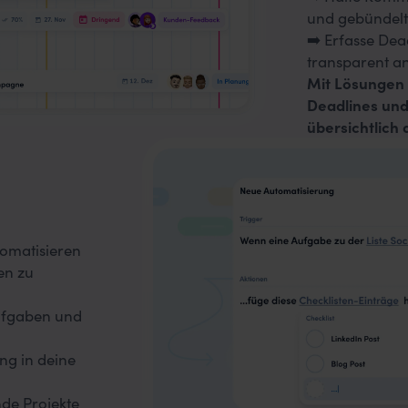
und gebündelt
➡️ Erfasse Dea
transparent a
Mit Lösungen
Deadlines und
übersichtlich 
tomatisieren
en zu
ufgaben und
ng in deine
nde Projekte