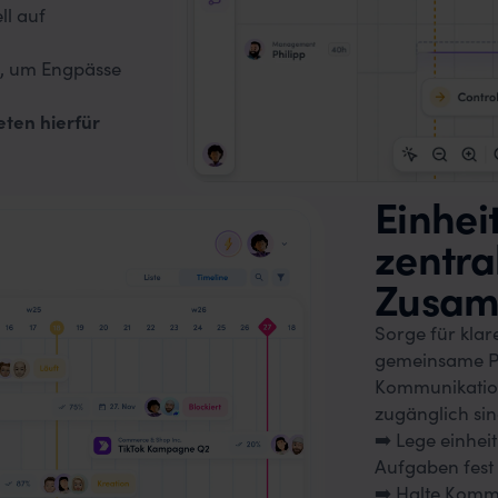
ll auf
s, um Engpässe
eten hierfür
Einhei
zentra
Zusam
Sorge für klar
gemeinsame Pl
Kommunikation 
zugänglich sin
➡️ Lege einhei
Aufgaben fest
➡️ Halte Komm