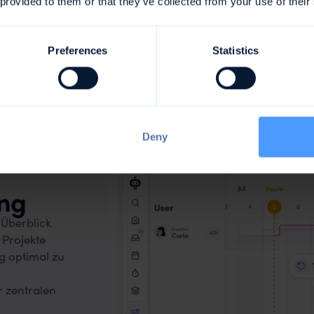
 geht nachhaltiges
 provided to them or that they’ve collected from your use of their
Agenturwachstum
Preferences
Statistics
Wachstum muss nicht mit explodierenden Overhead-Koste
einhergehen. Mit diesen
vier Prinzipien
schaffen Agenture
den Spagat zwischen mehr Projekten und geringeren
Verwaltungskosten:
Deny
ng
 Überblick
 Projekte
ng optimal zu
r zentralen