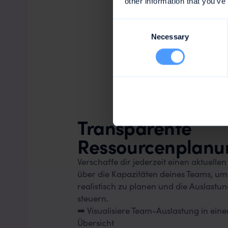
So
other information that you’ve
Consent
Necessary
Selection
Transparente
Ressourcenplanu
Verschaffe dir jederzeit einen aktuellen
über die Kapazitäten deines Teams, um
realistisch zu planen und die Auslastu
steuern.
➡️ Visualisiere Team-Auslastung in eine
Übersicht