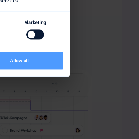
 services.
Marketing
n
n
Allow all