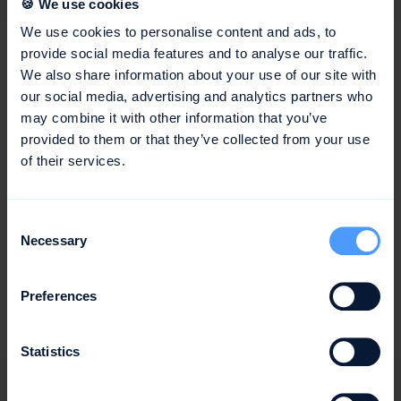
🍪 We use cookies
We use cookies to personalise content and ads, to
Entdecke weitere Insights
provide social media features and to analyse our traffic.
We also share information about your use of our site with
Natürlich sind Teammeetings nur ein kleiner Teil der
our social media, advertising and analytics partners who
großen Teammanagement-Welt. Daher findest du in
may combine it with other information that you’ve
unserem
Teamplanung Hub
weitere praktische
provided to them or that they’ve collected from your use
Templates, hilfreiche Blogartikel und spannende
of their services.
Customer Stories sowie Use Cases. Und wenn du es noch
gezielter haben möchtest, bieten unsere
Agentur Hub
Consent
und
IT Hub
Tipps, Expertenmeinungen und
Necessary
Selection
Anwendungsbeispiele für das Managen von
Kreativteams.
Preferences
Du möchtest alle Key-Facts zu awork?
Hier geht's zu
unserem Intro-Deck, mit allen Infos zum Produkt,
unseren Preisen und uns aworkies 💜
Statistics
awork auf einen Blick