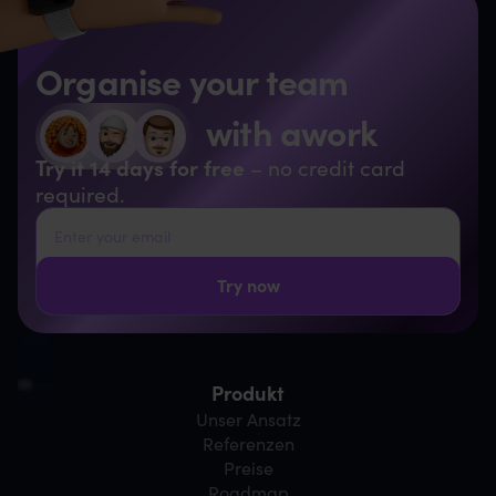
Organise your team
with awork
Try it 14 days for free
– no credit card
required.
Produkt
Unser Ansatz
Referenzen
Preise
Roadmap