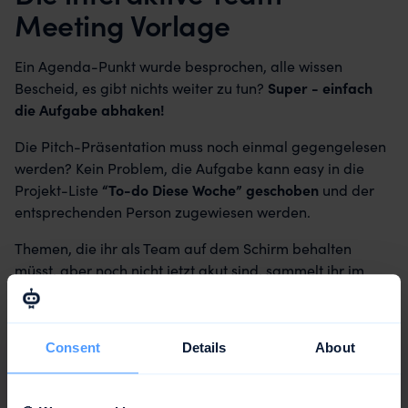
Meeting Vorlage
Ein Agenda-Punkt wurde besprochen, alle wissen
Bescheid, es gibt nichts weiter zu tun?
Super - einfach
die Aufgabe abhaken!
Die Pitch-Präsentation muss noch einmal gegengelesen
werden? Kein Problem, die Aufgabe kann easy in die
Projekt-Liste
“To-do Diese Woche” geschoben
und der
entsprechenden Person zugewiesen werden.
Themen, die ihr als Team auf dem Schirm behalten
müsst, aber noch nicht jetzt akut sind, sammelt ihr im
Themen-Parkplatz
. So geht ihr sicher, dass ihr sie nicht
vergesst und könnt bei jedem Meeting kurz reinschauen,
ob eine dieser Aufgabe inzwischen zeitkritisch werden.
Consent
Details
About
Mach mehr aus euren Meetings!