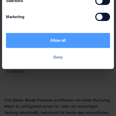
Statistics
Marketing
Allow all
Deny
Schenke deinem Geschäftspartner einen Monat awork
kostenlos!
Das Beste: Beide Parteien profitieren von einer Buchung.
Wenn du erfolgreich einen 12- oder 24-monatigen
Vertrag abschließt, bekommt ihr beide den monatlichen