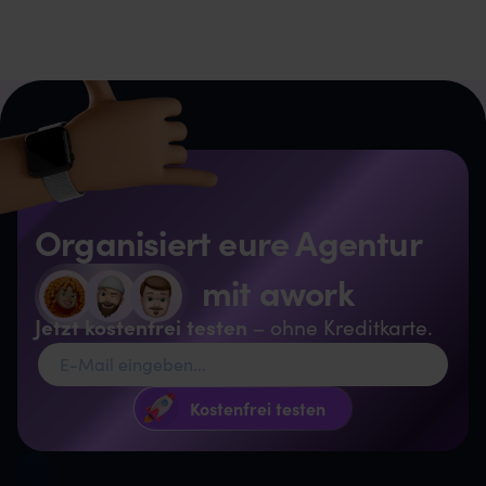
Organisiert eure Agentur
mit awork
Jetzt kostenfrei testen
– ohne Kreditkarte.