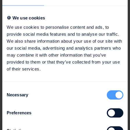
neuen
Empfehlungsprogramm
🍪 We use cookies
We use cookies to personalise content and ads, to
Wir freuen uns immer sehr, wenn awork von zufriedenen
provide social media features and to analyse our traffic.
Nutzern empfohlen wird. Damit beide Seiten davon
We also share information about your use of our site with
profitieren und der Prozess für beide noch einfacher
our social media, advertising and analytics partners who
wird, haben wir das Empfehlungsprogramm angepasst.
may combine it with other information that you’ve
Wenn du awork an ein anderes Team weiterempfehlen
provided to them or that they’ve collected from your use
möchtest, kannst du das jetzt ganz einfach in awork
of their services.
selbst tun. Klicke einfach auf
Einstellungen
in deinem
awork Menü und gib die E-Mail-Adresse der Person, der
Consent
du awork empfehlen möchtest, in das entsprechende
Necessary
Selection
Fenster ein.
Preferences