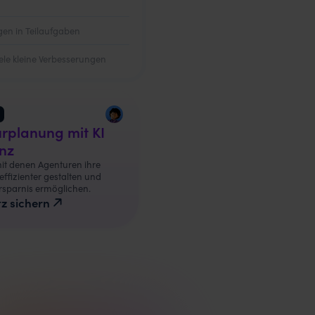
en in Teilaufgaben
le kleine Verbesserungen
rplanung mit KI
enz
it denen Agenturen ihre
ffizienter gestalten und
ersparnis ermöglichen.
tz sichern