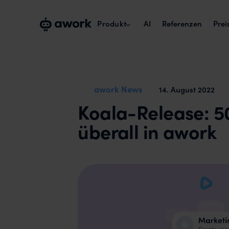
Produkt
AI
Referenzen
Prei
Kapazitätsplanung
Echte Verfügbarkeit verplanen.
awork News
14
.
August 2022
Koala-Release: 5
Projektmanagement
Projekte über Teams umsetzen.
überall in awork
Zeiterfassung & Reports
Billability maximieren.
Collaborate with externals
Kunden und Freelancer einbinden.