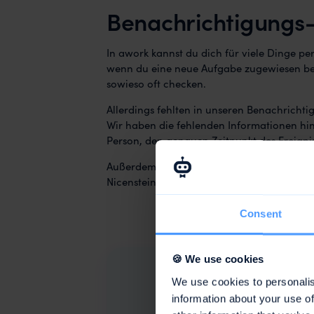
Benachrichtigungs
In awork kannst du dich für viele Dinge pe
wenn du eine neue Aufgabe zugewiesen beko
sowieso oft checken.
Allerdings fehlten in unseren Benachricht
Wir haben die fehlenden Informationen hin
Person, den genauen Zeitpunkt des Ereigni
Außerdem haben wir die Betreffzeile anspre
Nicenstein!
Consent
🍪 We use cookies
We use cookies to personalis
information about your use of