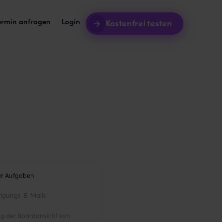
ermin anfragen
Login
Kostenfrei testen
Server
Intro-Webinare
riff auf euren Toolstack.
Lernt awork noch besser kennen.
, was sie im
tursoftware + awork
Blog
urprozess aus einem Guss.
Updates und Best Practises.
grationen
Templates
pft awork mit euren Tools.
Werdet produktiver mit Vorlagen.
dukt-Roadmap
in
 wir gerade arbeiten.
er Aufgaben
tigungs-E-Mails
g der Boardansicht von