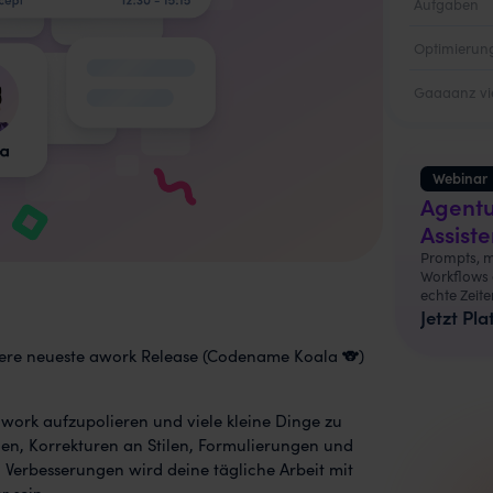
Aufgaben
Optimierung
Gaaaanz vie
Webinar
Agentu
Assist
Prompts, m
Workflows e
echte Zeit
Jetzt Pla
nsere neueste awork Release (Codename Koala 🐨)
awork aufzupolieren und viele kleine Dinge zu
n, Korrekturen an Stilen, Formulierungen und
n Verbesserungen wird deine tägliche Arbeit mit
 sein.