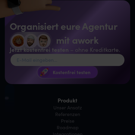
Organisiert eure Agentur
mit awork
Jetzt kostenfrei testen
– ohne Kreditkarte.
Produkt
Unser Ansatz
Referenzen
Preise
Roadmap
Integrationen