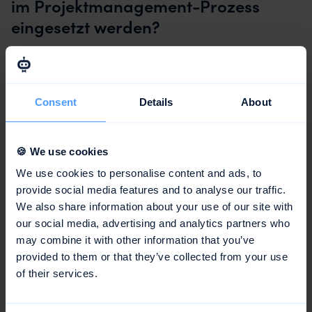
im Projektmanagement-Prozess
eingesetzt werden?
Im Projektmanagement-Prozess gibt es verschiedene
Tools und Methoden, die genutzt werden können. awork
ist eine beliebte Softwarelösung, die hilft, Aufgaben zu
Consent
Details
About
planen und zu verfolgen.
Methoden wie das
Wasserfallmodell
oder agile Ansätze
wie
Scrum
und
Kanban
sind ebenfalls weit verbreitet.
🍪 We use cookies
We use cookies to personalise content and ads, to
Das Wasserfallmodell eignet sich für Projekte mit klar
provide social media features and to analyse our traffic.
definierten Anforderungen und Abläufen, während agile
We also share information about your use of our site with
Methoden Flexibilität und Anpassungsfähigkeit fördern.
our social media, advertising and analytics partners who
Darüber hinaus wird das Gantt-Diagramm häufig zur
may combine it with other information that you’ve
Visualisierung von Projektplänen verwendet.
provided to them or that they’ve collected from your use
Risikomanagement-Techniken, wie SWOT-Analysen, sind
of their services.
ebenfalls entscheidend, um potenzielle
Herausforderungen frühzeitig zu identifizieren. Ein
weiterer wichtiger Aspekt ist das Stakeholder-